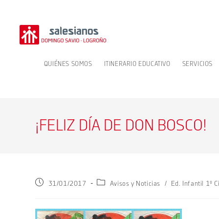
Ir
al
contenido
QUIÉNES SOMOS
ITINERARIO EDUCATIVO
SERVICIOS
¡FELIZ DÍA DE DON BOSCO!
Publicación
Categoría
31/01/2017
Avisos y Noticias
/
Ed. Infantil 1º C
de
de
la
la
entrada:
entrada: