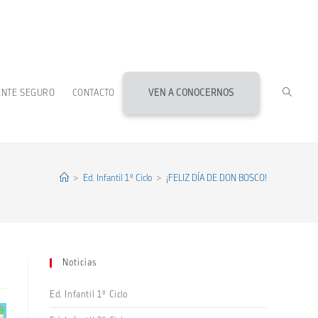
ALTERN
ENTE SEGURO
CONTACTO
VEN A CONOCERNOS
BÚSQU
DE
>
Ed. Infantil 1º Ciclo
>
¡FELIZ DÍA DE DON BOSCO!
LA
Noticias
WEB
Ed. Infantil 1º Ciclo