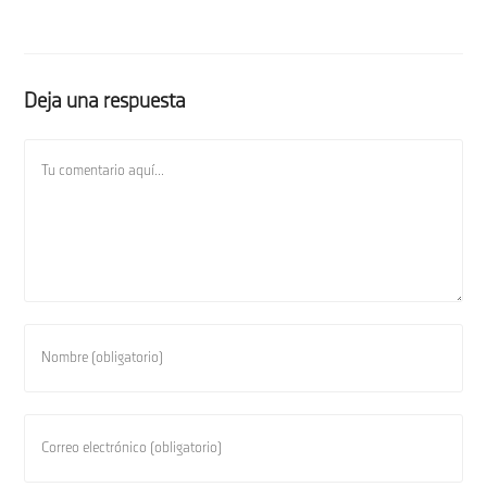
Deja una respuesta
Comentario
Introduce
tu
nombre
o
Introduce
nombre
tu
de
dirección