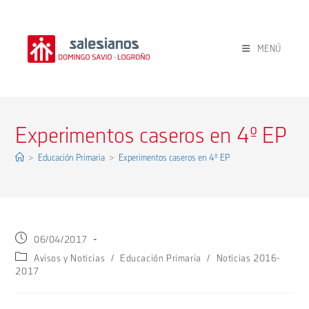
Ir
al
contenido
MENÚ
Experimentos caseros en 4º EP
>
Educación Primaria
>
Experimentos caseros en 4º EP
Publicación
06/04/2017
de
Categoría
Avisos y Noticias
/
Educación Primaria
/
Noticias 2016-
la
de
2017
entrada:
la
entrada: