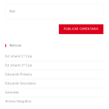
usuario
de
Introduce
para
correo
la
comentar
electrónico
URL
para
de
comentar
tu
web
(opcional)
Noticias
Ed. Infantil 1º Ciclo
Ed. Infantil 2º Ciclo
Educación Primaria
Educación Secundaria
Generales
Archivo fotográfico