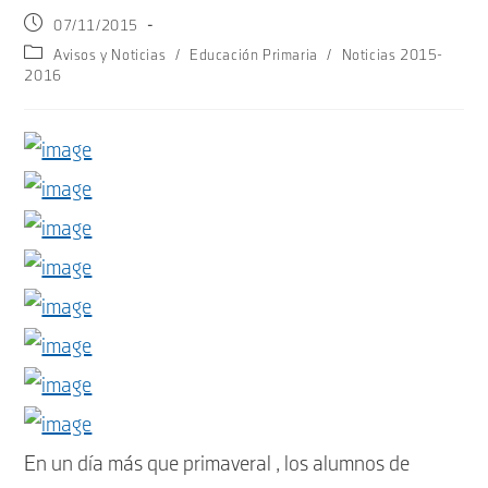
Publicación
07/11/2015
de
Categoría
Avisos y Noticias
/
Educación Primaria
/
Noticias 2015-
la
de
2016
entrada:
la
entrada:
En un día más que primaveral , los alumnos de