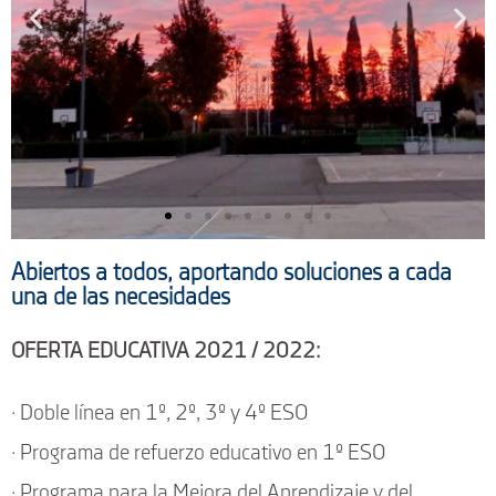
Abiertos a todos, aportando soluciones a cada
Oferta
una de las necesidades
Educativa
OFERTA EDUCATIVA 2021 / 2022:
Educación
Secundaria
· Doble línea en 1º, 2º, 3º y 4º ESO
Obligatoria
· Programa de refuerzo educativo en 1º ESO
Más info
· Programa para la Mejora del Aprendizaje y del