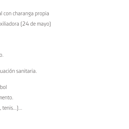
val con charanga propia
uxiliadora (24 de mayo)
o.
tuación sanitaria.
tbol
mento.
o, tenis…)…