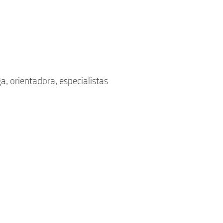
Educación
Secundaria
Obligatoria
Más info:
, orientadora, especialistas