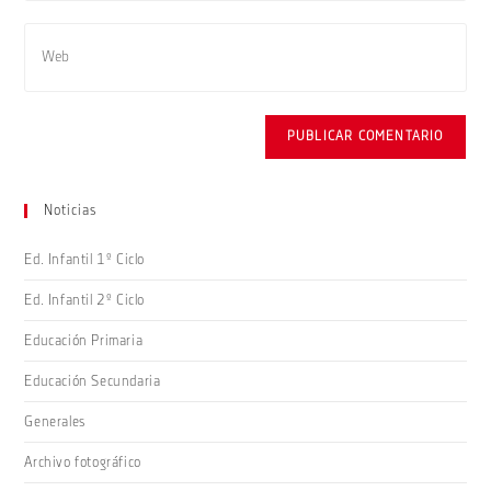
usuario
de
Introduce
para
correo
la
comentar
electrónico
URL
para
de
comentar
tu
web
(opcional)
Noticias
Ed. Infantil 1º Ciclo
Ed. Infantil 2º Ciclo
Educación Primaria
Educación Secundaria
Generales
Archivo fotográfico