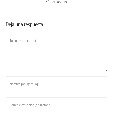
28/10/2019
Deja una respuesta
Comentario
Introduce
tu
nombre
o
Introduce
nombre
tu
de
dirección