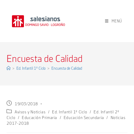
Ir
al
contenido
MENÚ
Encuesta de Calidad
>
Ed. Infantil 1º Ciclo
>
Encuesta de Calidad
Publicación
19/03/2018
de
Categoría
Avisos y Noticias
/
Ed. Infantil 1º Ciclo
/
Ed. Infantil 2º
la
de
Ciclo
/
Educación Primaria
/
Educación Secundaria
/
Noticias
entrada:
la
2017-2018
entrada: