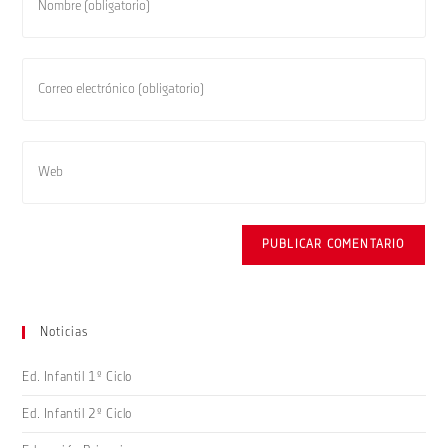
tu
nombre
o
Introduce
nombre
tu
de
dirección
usuario
de
Introduce
para
correo
la
comentar
electrónico
URL
para
de
comentar
tu
web
(opcional)
Noticias
Ed. Infantil 1º Ciclo
Ed. Infantil 2º Ciclo