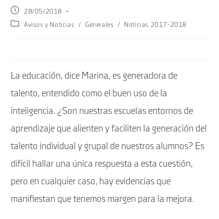
Publicación
28/05/2018
de
Categoría
Avisos y Noticias
/
Generales
/
Noticias 2017-2018
la
de
entrada:
la
entrada:
La educación, dice Marina, es generadora de
talento, entendido como el buen uso de la
inteligencia. ¿Son nuestras escuelas entornos de
aprendizaje que alienten y faciliten la generación del
talento individual y grupal de nuestros alumnos? Es
difícil hallar una única respuesta a esta cuestión,
pero en cualquier caso, hay evidencias que
manifiestan que tenemos margen para la mejora.