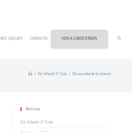
ALTERN
ENTE SEGURO
CONTACTO
VEN A CONOCERNOS
BÚSQU
DE
>
Ed. Infantil 1º Ciclo
>
Día mundial de la infancia
LA
Noticias
WEB
Ed. Infantil 1º Ciclo