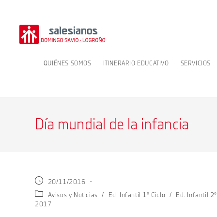
Ir
al
contenido
QUIÉNES SOMOS
ITINERARIO EDUCATIVO
SERVICIOS
Día mundial de la infancia
Publicación
20/11/2016
de
Categoría
Avisos y Noticias
/
Ed. Infantil 1º Ciclo
/
Ed. Infantil 2º
la
de
2017
entrada:
la