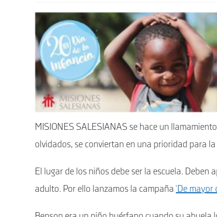
entrada:
MISIONES SALESIANAS se hace un llamamiento pa
olvidados, se conviertan en una prioridad para la
El lugar de los niños debe ser la escuela. Deben
adulto. Por ello lanzamos la campaña
‘De mayor q
Benson era un niño huérfano cuando su abuela l