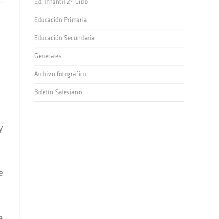
Ed. Infantil 2º Ciclo
Educación Primaria
Educación Secundaria
Generales
Archivo fotográfico
Boletín Salesiano
y
e
a