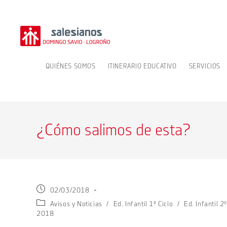
Ir
al
contenido
QUIÉNES SOMOS
ITINERARIO EDUCATIVO
SERVICIOS
¿Cómo salimos de esta?
Publicación
02/03/2018
de
Categoría
Avisos y Noticias
/
Ed. Infantil 1º Ciclo
/
Ed. Infantil 2º
la
de
2018
entrada:
la