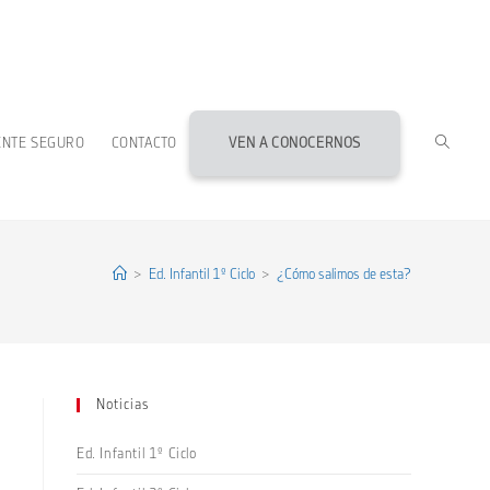
ALTERN
ENTE SEGURO
CONTACTO
VEN A CONOCERNOS
BÚSQU
DE
>
Ed. Infantil 1º Ciclo
>
¿Cómo salimos de esta?
LA
Noticias
WEB
Ed. Infantil 1º Ciclo