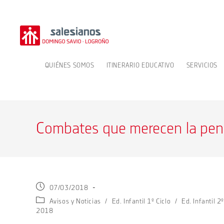
Ir
al
contenido
QUIÉNES SOMOS
ITINERARIO EDUCATIVO
SERVICIOS
Combates que merecen la pe
Publicación
07/03/2018
de
Categoría
Avisos y Noticias
/
Ed. Infantil 1º Ciclo
/
Ed. Infantil 2º
la
de
2018
entrada:
la