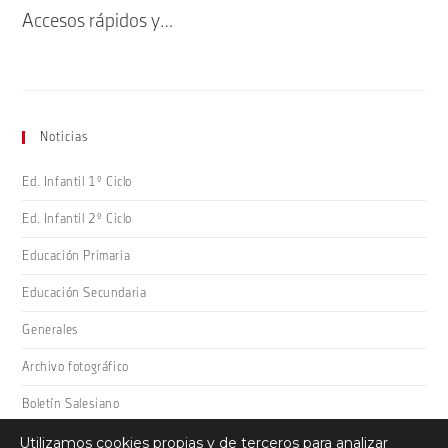
Accesos rápidos y…
Noticias
Ed. Infantil 1º Ciclo
Ed. Infantil 2º Ciclo
Educación Primaria
Educación Secundaria
Generales
Archivo fotográfico
Boletín Salesiano
Utilizamos cookies propias y de terceros para analizar