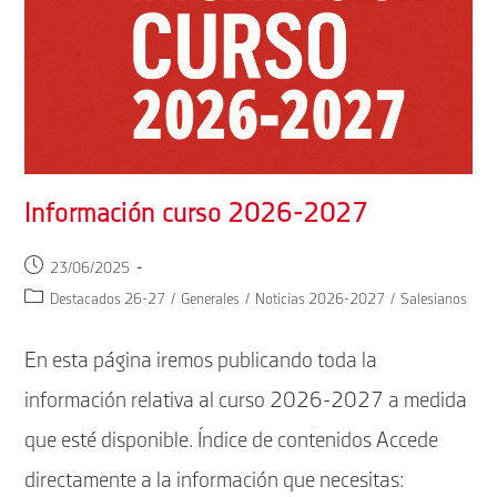
Información curso 2026-2027
Publicación
23/06/2025
de
Categoría
Destacados 26-27
/
Generales
/
Noticias 2026-2027
/
Salesianos
la
de
entrada:
la
En esta página iremos publicando toda la
entrada:
información relativa al curso 2026-2027 a medida
que esté disponible. Índice de contenidos Accede
directamente a la información que necesitas: