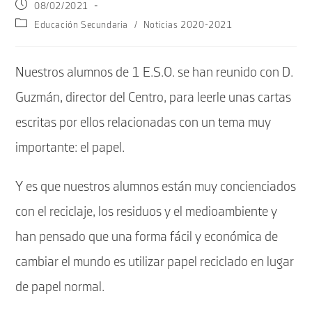
Publicación
08/02/2021
de
Categoría
Educación Secundaria
/
Noticias 2020-2021
la
de
entrada:
la
entrada:
Nuestros alumnos de 1 E.S.O. se han reunido con D.
Guzmán, director del Centro, para leerle unas cartas
escritas por ellos relacionadas con un tema muy
importante: el papel.
Y es que nuestros alumnos están muy concienciados
con el reciclaje, los residuos y el medioambiente y
han pensado que una forma fácil y económica de
cambiar el mundo es utilizar papel reciclado en lugar
de papel normal.