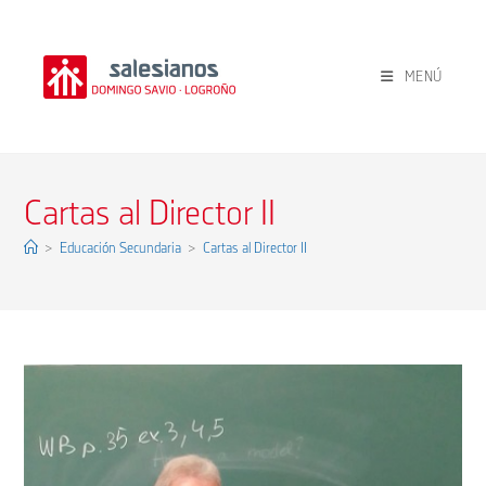
Ir
al
contenido
MENÚ
Cartas al Director II
>
Educación Secundaria
>
Cartas al Director II