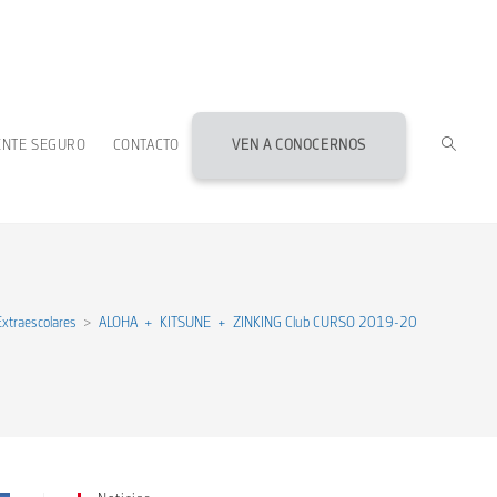
ALTERN
ENTE SEGURO
CONTACTO
VEN A CONOCERNOS
BÚSQU
DE
Extraescolares
>
ALOHA + KITSUNE + ZINKING Club CURSO 2019-20
LA
WEB