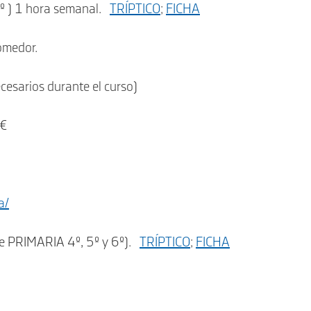
3º ) 1 hora semanal.
TRÍPTICO
;
FICHA
omedor.
esarios durante el curso)
 €
a/
de PRIMARIA 4º, 5º y 6º).
TRÍPTICO
;
FICHA