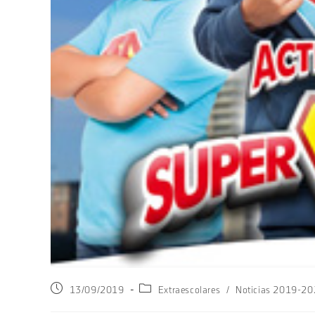
Publicación
Categoría
13/09/2019
Extraescolares
/
Noticias 2019-2
de
de
la
la