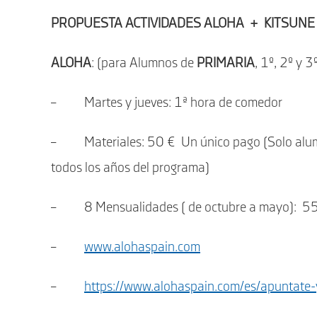
entrada:
entrada:
PROPUESTA ACTIVIDADES ALOHA + KITSUNE 
ALOHA
: (para Alumnos de
PRIMARIA
, 1º, 2º y 
– Martes y jueves: 1ª hora de comedor
– Materiales: 50 € Un único pago (Solo alumno
todos los años del programa)
– 8 Mensualidades ( de octubre a mayo): 5
–
www.alohaspain.com
–
https://www.alohaspain.com/es/apuntate-