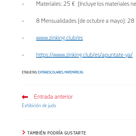
– Materiales: 25 € (Incluye los materiales nec
– 8 Mensualidades (de octubre a mayo): 28
–
www.zinking.club/es
–
https://www.zinking.club/es/apuntate-ya/
ETIQUETAS
:
EXTRAESCOLARES
,
MATEMÁTICAS
Entrada anterior
Leer
más
Exhibición de judo
artículos
TAMBIÉN PODRÍA GUSTARTE