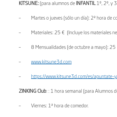
KITSUNE:
(para alumnos de
INFANTIL
1º, 2º, y 
– Martes o jueves (sólo un día): 2ª hora de c
– Materiales: 25 € (Incluye los materiales nec
– 8 Mensualidades (de octubre a mayo): 25
–
www.kitsune3d.com
–
https://www.kitsune3d.com/es/apuntate-y
ZINKING Club
: : 1 hora semanal (para Alumnos 
– Viernes: 1ª hora de comedor.