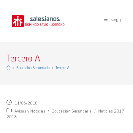
Ir
al
contenido
MENÚ
Tercero A
>
Educación Secundaria
>
Tercero A
Publicación
11/03/2018
de
Categoría
Avisos y Noticias
/
Educación Secundaria
/
Noticias 2017-
la
de
2018
entrada:
la
entrada: