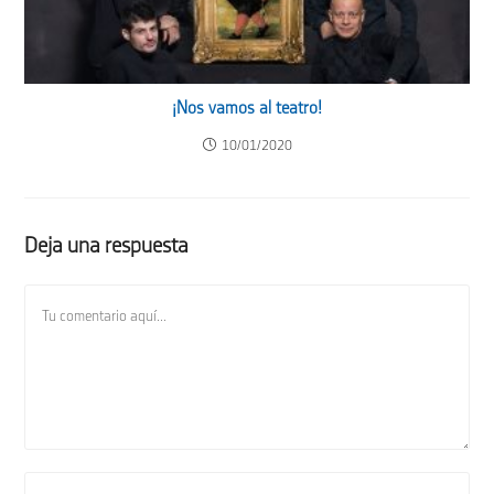
¡Nos vamos al teatro!
10/01/2020
Deja una respuesta
Comentario
Introduce