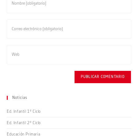
tu
nombre
o
Introduce
nombre
tu
de
dirección
usuario
de
Introduce
para
correo
la
comentar
electrónico
URL
para
de
comentar
tu
web
(opcional)
Noticias
Ed. Infantil 1º Ciclo
Ed. Infantil 2º Ciclo
Educación Primaria