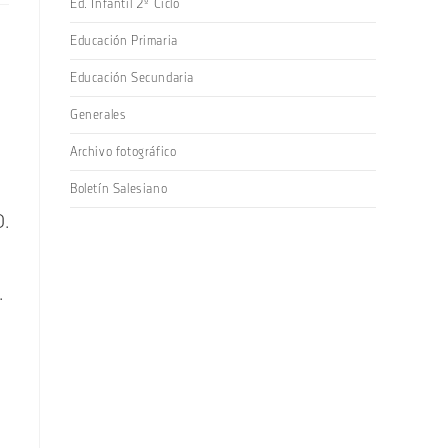
Ed. Infantil 2º Ciclo
Educación Primaria
Educación Secundaria
Generales
Archivo fotográfico
Boletín Salesiano
D.
.