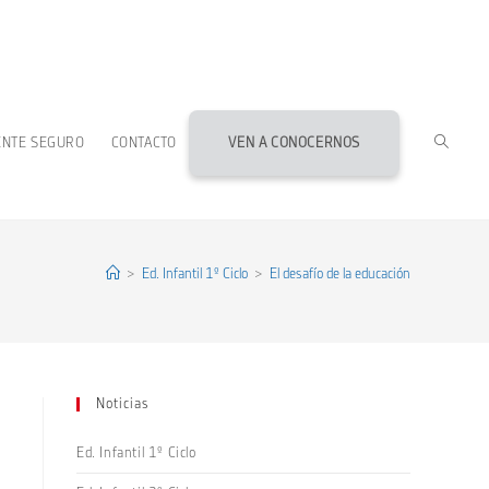
ALTERN
ENTE SEGURO
CONTACTO
VEN A CONOCERNOS
BÚSQU
DE
>
Ed. Infantil 1º Ciclo
>
El desafío de la educación
LA
Noticias
WEB
Ed. Infantil 1º Ciclo