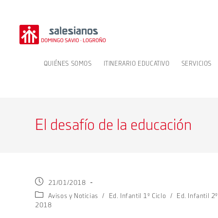
Ir
al
contenido
QUIÉNES SOMOS
ITINERARIO EDUCATIVO
SERVICIOS
El desafío de la educación
Publicación
21/01/2018
de
Categoría
Avisos y Noticias
/
Ed. Infantil 1º Ciclo
/
Ed. Infantil 2º
la
de
2018
entrada:
la