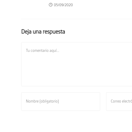
05/09/2020
Deja una respuesta
Comentario
Introduce
Introduce
tu
tu
nombre
dirección
o
de
nombre
correo