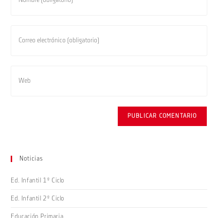
tu
nombre
o
Introduce
nombre
tu
de
dirección
usuario
de
Introduce
para
correo
la
comentar
electrónico
URL
para
de
comentar
tu
web
(opcional)
Noticias
Ed. Infantil 1º Ciclo
Ed. Infantil 2º Ciclo
Educación Primaria