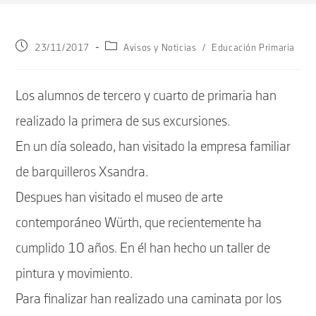
Publicación
Categoría
23/11/2017
Avisos y Noticias
/
Educación Primaria
de
de
la
la
entrada:
entrada:
Los alumnos de tercero y cuarto de primaria han
realizado la primera de sus excursiones.
En un día soleado, han visitado la empresa familiar
de barquilleros Xsandra.
Despues han visitado el museo de arte
contemporáneo Würth, que recientemente ha
cumplido 10 años. En él han hecho un taller de
pintura y movimiento.
Para finalizar han realizado una caminata por los