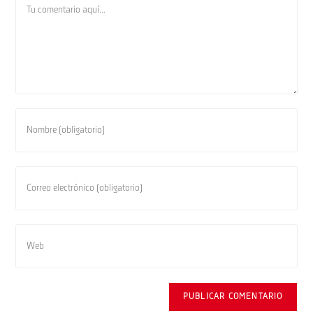
Introduce
tu
nombre
o
Introduce
nombre
tu
de
dirección
usuario
de
Introduce
para
correo
la
comentar
electrónico
URL
para
de
comentar
tu