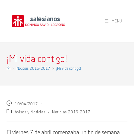
Ir
al
contenido
MENÚ
¡Mi vida contigo!
>
Noticias 2016-2017
>
¡Mi vida contigo!
Publicación
10/04/2017
de
Categoría
Avisos y Noticias
/
Noticias 2016-2017
la
de
entrada:
la
entrada:
El viernes 7 de abril comenzaba un fin de semana