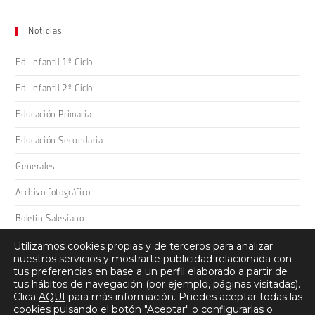
web
(opcional)
Noticias
Ed. Infantil 1º Ciclo
Ed. Infantil 2º Ciclo
Educación Primaria
Educación Secundaria
Generales
Archivo fotográfico
Boletín Salesiano
Utilizamos cookies propias y de terceros para analizar
nuestros servicios y mostrarte publicidad relacionada con
tus preferencias en base a un perfil elaborado a partir de
tus hábitos de navegación (por ejemplo, páginas visitadas).
Clica
AQUI
para más información. Puedes aceptar todas las
cookies pulsando el botón "Aceptar" o configurarlas o
Salesianos Domingo Savio · Camino San Adrián 26, 26008 -