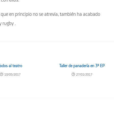
con ellos.
 que en principio no se atrevía, también ha acabado
y rugby .
odos al teatro
Taller de panadería en 3º EP
10/05/2017
27/01/2017