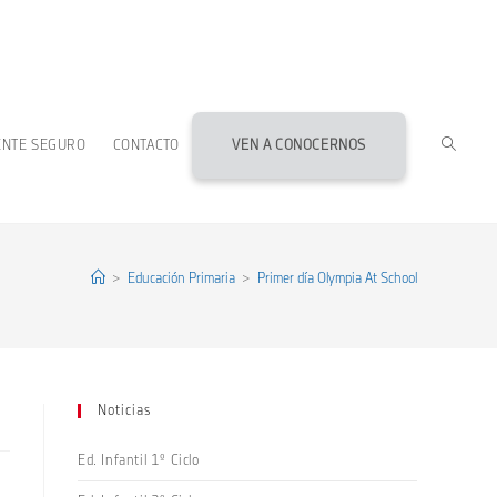
ALTERN
ENTE SEGURO
CONTACTO
VEN A CONOCERNOS
BÚSQU
DE
>
Educación Primaria
>
Primer día Olympia At School
LA
Noticias
WEB
Ed. Infantil 1º Ciclo