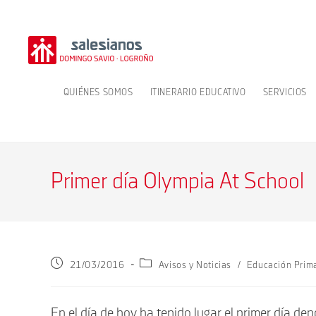
Ir
al
contenido
QUIÉNES SOMOS
ITINERARIO EDUCATIVO
SERVICIOS
Primer día Olympia At School
Publicación
Categoría
21/03/2016
Avisos y Noticias
/
Educación Prim
de
de
la
la
entrada:
entrada:
En el día de hoy ha tenido lugar el primer día d