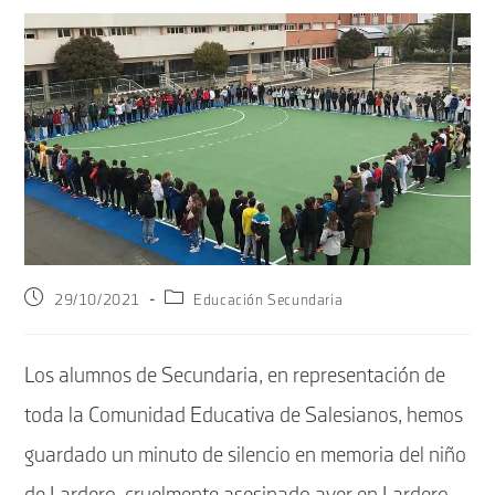
Publicación
Categoría
29/10/2021
Educación Secundaria
de
de
la
la
entrada:
entrada:
Los alumnos de Secundaria, en representación de
toda la Comunidad Educativa de Salesianos, hemos
guardado un minuto de silencio en memoria del niño