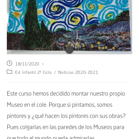
Publicación
18/11/2020
de
Categoría
Ed. Infantil 2º Ciclo
/
Noticias 2020-2021
la
de
entrada:
la
entrada:
Este curso hemos decidido montar nuestro propio
Museo en el cole. Porque si pintamos, somos
pintores y ¿qué hacen los pintores con sus obras?
Pues colgarlas en las paredes de los Museos para
que todo el mundo pueda admirarlas.