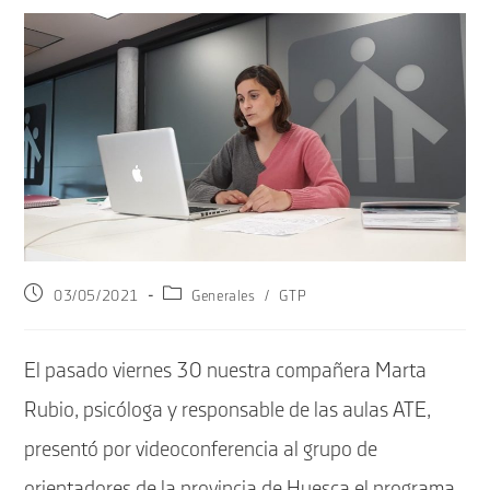
Publicación
Categoría
03/05/2021
Generales
/
GTP
de
de
la
la
entrada:
entrada:
El pasado viernes 30 nuestra compañera Marta
Rubio, psicóloga y responsable de las aulas ATE,
presentó por videoconferencia al grupo de
orientadores de la provincia de Huesca el programa