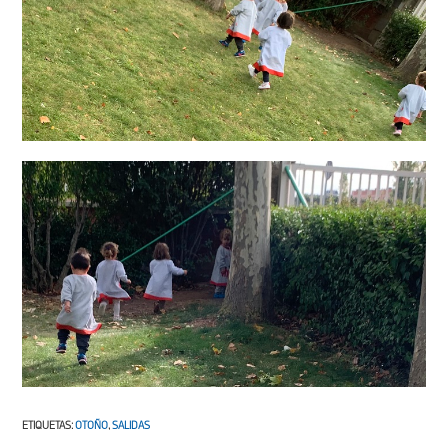
ETIQUETAS
:
OTOÑO
,
SALIDAS