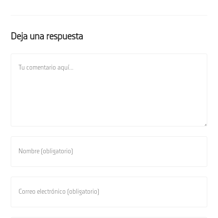
Deja una respuesta
Comentario
Introduce
tu
nombre
o
Introduce
nombre
tu
de
dirección
usuario