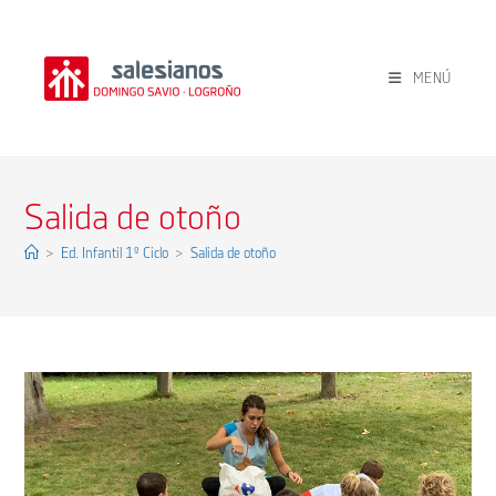
Ir
al
contenido
MENÚ
Salida de otoño
>
Ed. Infantil 1º Ciclo
>
Salida de otoño