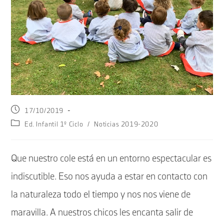
Publicación
17/10/2019
de
Categoría
Ed. Infantil 1º Ciclo
/
Noticias 2019-2020
la
de
entrada:
la
entrada:
Que nuestro cole está en un entorno espectacular es
indiscutible. Eso nos ayuda a estar en contacto con
la naturaleza todo el tiempo y nos nos viene de
maravilla. A nuestros chicos les encanta salir de