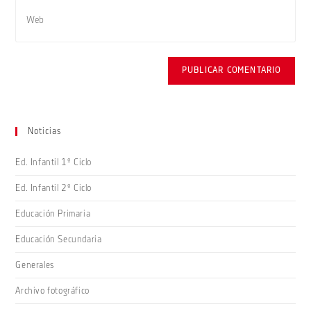
de
Introduce
para
correo
la
comentar
electrónico
URL
para
de
comentar
tu
web
(opcional)
Noticias
Ed. Infantil 1º Ciclo
Ed. Infantil 2º Ciclo
Educación Primaria
Educación Secundaria
Generales
Archivo fotográfico